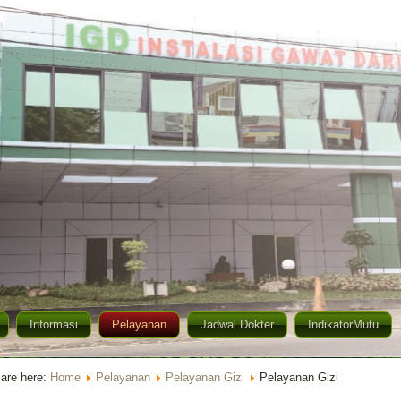
Informasi
Pelayanan
Jadwal Dokter
IndikatorMutu
are here:
Home
Pelayanan
Pelayanan Gizi
Pelayanan Gizi