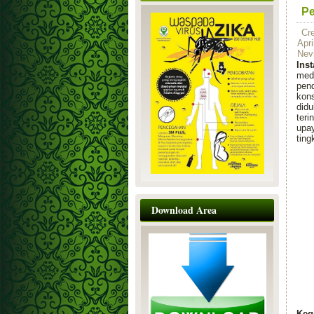
Pe
Cr
Apri
Nev
Ins
med
pen
kons
did
ter
upay
ting
Download Area
Keg