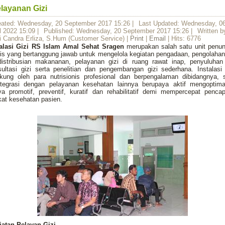
layanan Gizi
eated: Wednesday, 20 September 2017 15:26
|
Last Updated: Wednesday, 0
l 2022 15:09
|
Published: Wednesday, 20 September 2017 15:26
|
Written b
i Candra Erliza, S.Hum (Customer Service)
|
Print
|
Email
| Hits: 6776
talasi Gizi RS Islam Amal Sehat Sragen
merupakan salah satu unit penun
is yang bertanggung jawab untuk mengelola kegiatan pengadaan, pengolahan
distribusian makananan, pelayanan gizi di ruang rawat inap, penyuluhan
ultasi gizi serta penelitian dan pengembangan gizi sederhana. Instalasi
ukung oleh para nutrisionis profesional dan berpengalaman dibidangnya, s
integrasi dengan pelayanan kesehatan lainnya berupaya aktif mengoptima
a promotif, preventif, kuratif dan rehabilitatif demi mempercepat penca
kat kesehatan pasien.
iatan Pelayan Gizi