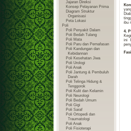
Jajaran Direksi
Kon
Konsep Pelayanan Prima
yang
Diagram Struktur
Diab
Organisasi
ting
Peta Lokasi
ibu 
Poli
Poli Penyakit Dalam
4. 
Poli Bedah Tulang
Kegi
Poli Mata
ini
Poli Paru dan Pernafasan
peny
Poli Kandungan dan
Fasi
Kebidannan
Poli Kesehatan Jiwa
Poli Urologi
Poli Anak
Poli Jantung & Pembuluh
Darah
Poli Telinga Hidung &
Tenggorok
Poli Kulit dan Kelamin
Poli Neurologi
Poli Bedah Umum
Poli Gigi
Poli Saraf
Poli Ortopedi dan
Traumatologi
Poli Anak
Poli Fisioterapi