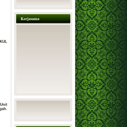
Kerjasama
UKUL
Unit
gah.