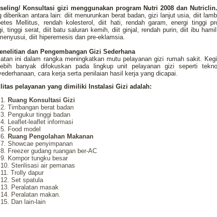
seling/ Konsultasi gizi menggunakan program Nutri 2008 dan Nutriclin
 diberikan antara lain: diit menurunkan berat badan, gizi lanjut usia, diit lam
etes Mellitus, rendah kolesterol, diit hati, rendah garam, energi tinggi pr
gi, tinggi serat, diit batu saluran kemih, diit ginjal, rendah purin, diit ibu hami
menyusui, diit hiperemesis dan pre-eklamsia.
Penelitian dan Pengembangan Gizi Sederhana
atan ini dalam rangka meningkatkan mutu pelayanan gizi rumah sakit. Keg
 lebih banyak difokuskan pada lingkup unit pelayanan gizi seperti teknol
ederhanaan, cara kerja serta penilaian hasil kerja yang dicapai.
litas pelayanan yang dimiliki Instalasi Gizi adalah:
Ruang Konsultasi Gizi
Timbangan berat badan
Pengukur tinggi badan
Leaflet-leaflet informasi
Food model
Ruang Pengolahan Makanan
Showcae penyimpanan
Freezer gudang ruangan ber-AC
Kompor tungku besar
Sterilisasi air pemanas
Trolly dapur
Set spatula
Peralatan masak
Peralatan makan.
Dan lain-lain