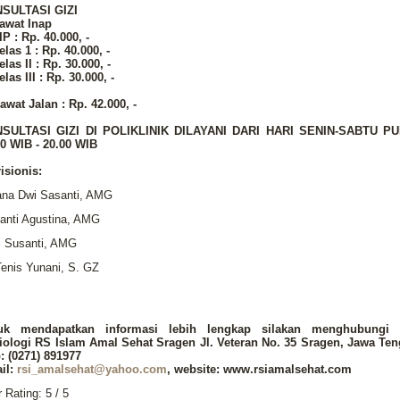
SULTASI GIZI
Rawat Inap
IP : Rp. 40.000, -
elas 1 : Rp. 40.000, -
elas II : Rp. 30.000, -
elas III : Rp. 30.000, -
awat Jalan : Rp. 42.000, -
SULTASI GIZI DI POLIKLINIK DILAYANI DARI HARI SENIN-SABTU P
00 WIB - 20.00 WIB
isionis:
iana Dwi Sasanti, AMG
yanti Agustina, AMG
i Susanti, AMG
Tenis Yunani, S. GZ
uk mendapatkan informasi lebih lengkap silakan menghubungi 
iologi RS Islam Amal Sehat Sragen Jl. Veteran No. 35 Sragen, Jawa Ten
: (0271) 891977
il:
rsi_amalsehat@yahoo.com
, website: www.rsiamalsehat.com
r Rating:
5
/
5