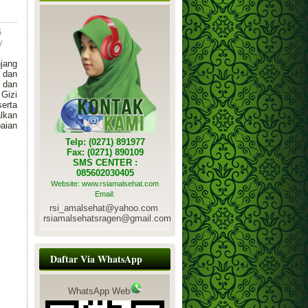
6
y
jang
 dan
 dan
 Gizi
erta
lkan
paian
Telp: (0271) 891977
Fax: (0271) 890109
SMS CENTER :
085602030405
Website: www.rsiamalsehat.com
Email:
rsi_amalsehat@yahoo.com
rsiamalsehatsragen@gmail.com
Daftar Via WhatsApp
WhatsApp Web