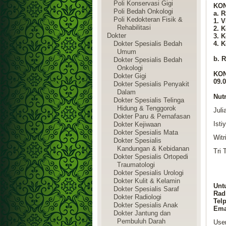
Poli Konservasi Gigi
KON
Poli Bedah Onkologi
a. 
Poli Kedokteran Fisik &
1. V
Rehabilitasi
2. K
Dokter
3. K
Dokter Spesialis Bedah
4. K
Umum
b. R
Dokter Spesialis Bedah
Onkologi
KON
Dokter Gigi
09.
Dokter Spesialis Penyakit
Dalam
Nutr
Dokter Spesialis Telinga
Hidung & Tenggorok
Jul
Dokter Paru & Pernafasan
Isti
Dokter Kejiwaan
Dokter Spesialis Mata
Witr
Dokter Spesialis
Kandungan & Kebidanan
Tri 
Dokter Spesialis Ortopedi
Traumatologi
Dokter Spesialis Urologi
Dokter Kulit & Kelamin
Unt
Dokter Spesialis Saraf
Rad
Dokter Radiologi
Telp
Dokter Spesialis Anak
Ema
Dokter Jantung dan
Pembuluh Darah
Use