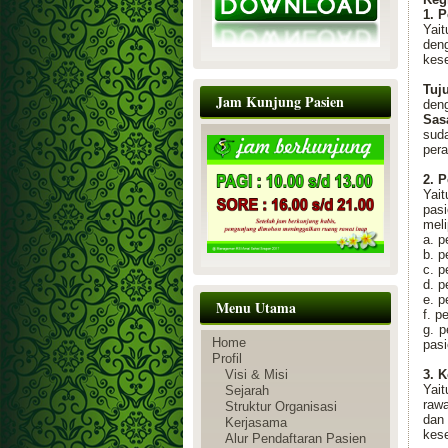
1. 
Yai
den
kese
Tuj
Jam Kunjung Pasien
den
Sas
sud
per
2. 
Yait
pas
meli
a. 
b. p
c. p
d. p
e. 
Menu Utama
f. p
g. 
Home
pasi
Profil
Visi & Misi
3. 
Yai
Sejarah
rawa
Struktur Organisasi
dan
Kerjasama
kes
Alur Pendaftaran Pasien