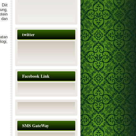
.
Diit
bung,
otein
l dan
twitter
iatan
ogi,
Facebook Link
SMS GateWay