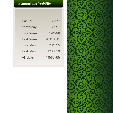
Pengunjung WebSite
Hari ini
38377
Yesterday
38957
This Week
194998
Last Week
44110811
This Month
234355
Last Month
1205829
All days
44560795