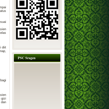
mpai
atus
suai
sien
elas
 diit
nap,
PSC Sragen
bagi
sien
 gizi
 dan