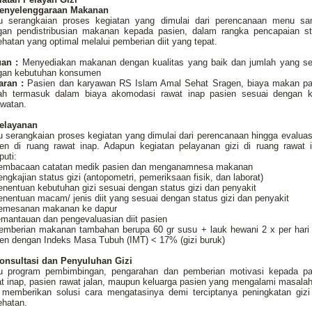
Penyelenggaraan Makanan
tu serangkaian proses kegiatan yang dimulai dari perencanaan menu sa
gan pendistribusian makanan kepada pasien, dalam rangka pencapaian st
hatan yang optimal melalui pemberian diit yang tepat.
uan :
Menyediakan makanan dengan kualitas yang baik dan jumlah yang se
gan kebutuhan konsumen
aran :
Pasien dan karyawan RS Islam Amal Sehat Sragen, biaya makan pa
ah termasuk dalam biaya akomodasi rawat inap pasien sesuai dengan k
awatan.
Pelayanan
u serangkaian proses kegiatan yang dimulai dari perencanaan hingga evaluasi
ien di ruang rawat inap. Adapun kegiatan pelayanan gizi di ruang rawat i
puti:
pembacaan catatan medik pasien dan menganamnesa makanan
engkajian status gizi (antopometri, pemeriksaan fisik, dan laborat)
enentuan kebutuhan gizi sesuai dengan status gizi dan penyakit
enentuan macam/ jenis diit yang sesuai dengan status gizi dan penyakit
pemesanan makanan ke dapur
emantauan dan pengevaluasian diit pasien
pemberian makanan tambahan berupa 60 gr susu + lauk hewani 2 x per hari 
en dengan Indeks Masa Tubuh (IMT) < 17% (gizi buruk)
Konsultasi dan Penyuluhan Gizi
tu program pembimbingan, pengarahan dan pemberian motivasi kepada pa
t inap, pasien rawat jalan, maupun keluarga pasien yang mengalami masalah
 memberikan solusi cara mengatasinya demi terciptanya peningkatan gizi
ehatan.