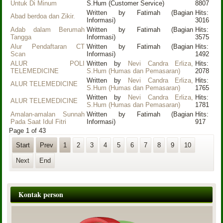
Untuk Di Minum
S.Hum (Customer Service)
8807
Written by Fatimah (Bagian
Hits:
Abad berdoa dan Zikir.
Informasi)
3016
Adab dalam Berumah
Written by Fatimah (Bagian
Hits:
Tangga
Informasi)
3575
Alur Pendaftaran CT
Written by Fatimah (Bagian
Hits:
Scan
Informasi)
1492
ALUR POLI
Written by
Nevi Candra Erliza,
Hits:
TELEMEDICINE
S.Hum (Humas dan Pemasaran)
2078
Written by
Nevi Candra Erliza,
Hits:
ALUR TELEMEDICINE
S.Hum (Humas dan Pemasaran)
1765
Written by
Nevi Candra Erliza,
Hits:
ALUR TELEMEDICINE
S.Hum (Humas dan Pemasaran)
1781
Amalan-amalan Sunnah
Written by Fatimah (Bagian
Hits:
Pada Saat Idul Fitri
Informasi)
917
Page 1 of 43
Start
Prev
1
2
3
4
5
6
7
8
9
10
Next
End
Kontak person