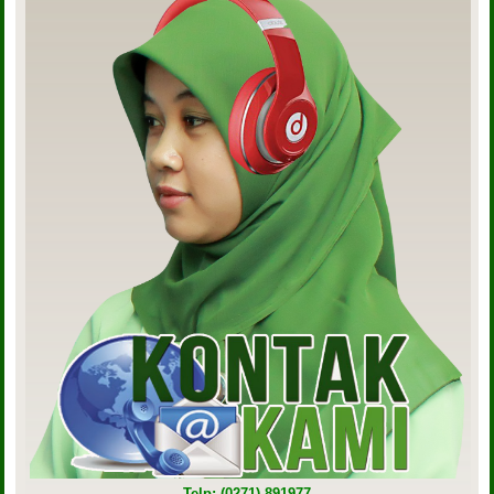
Telp: (0271) 891977