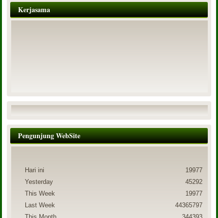
Kerjasama
Pengunjung WebSite
Hari ini
19977
Yesterday
45292
This Week
19977
Last Week
44365797
This Month
344393