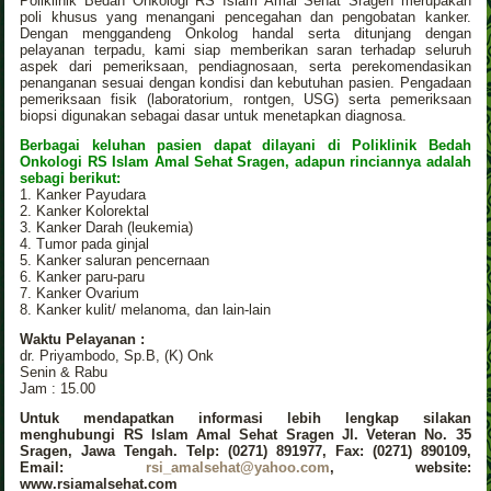
Poliklinik Bedah Onkologi RS Islam Amal Sehat Sragen merupakan
poli khusus yang menangani pencegahan dan pengobatan kanker.
Dengan menggandeng Onkolog handal serta ditunjang dengan
pelayanan terpadu, kami siap memberikan saran terhadap seluruh
aspek dari pemeriksaan, pendiagnosaan, serta perekomendasikan
penanganan sesuai dengan kondisi dan kebutuhan pasien. Pengadaan
pemeriksaan fisik (laboratorium, rontgen, USG) serta pemeriksaan
biopsi digunakan sebagai dasar untuk menetapkan diagnosa.
Berbagai keluhan pasien dapat dilayani di Poliklinik Bedah
Onkologi RS Islam Amal Sehat Sragen, adapun rinciannya adalah
sebagi berikut:
1. Kanker Payudara
2. Kanker Kolorektal
3. Kanker Darah (leukemia)
4. Tumor pada ginjal
5. Kanker saluran pencernaan
6. Kanker paru-paru
7. Kanker Ovarium
8. Kanker kulit/ melanoma, dan lain-lain
Waktu Pelayanan :
dr. Priyambodo, Sp.B, (K) Onk
Senin & Rabu
Jam : 15.00
Untuk mendapatkan informasi lebih lengkap silakan
menghubungi RS Islam Amal Sehat Sragen Jl. Veteran No. 35
Sragen, Jawa Tengah. Telp: (0271) 891977, Fax: (0271) 890109,
Email:
rsi_amalsehat@yahoo.com
, website:
www.rsiamalsehat.com