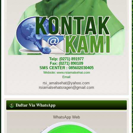
Telp: (0271) 891977
Fax: (0271) 890109
SMS CENTER : 085602030405
Website: www.rsiamalsehat.com
Email:
rsi_amalsehat@yahoo.com
rsiamalsehatsragen@gmail.com
Daftar Via WhatsApp
WhatsApp Web