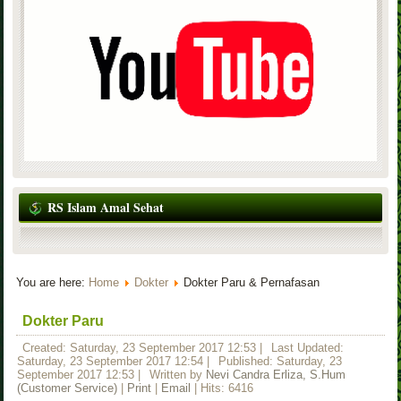
RS Islam Amal Sehat
You are here:
Home
Dokter
Dokter Paru & Pernafasan
Dokter Paru
Created: Saturday, 23 September 2017 12:53
|
Last Updated:
Saturday, 23 September 2017 12:54
|
Published: Saturday, 23
September 2017 12:53
|
Written by
Nevi Candra Erliza, S.Hum
(Customer Service)
|
Print
|
Email
| Hits: 6416