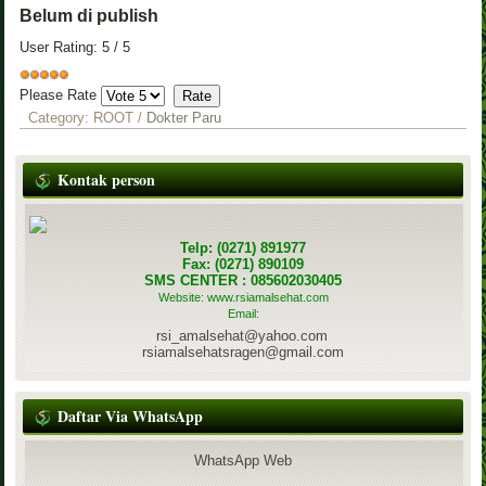
Belum di publish
User Rating:
5
/
5
Please Rate
Category:
ROOT
/
Dokter Paru
Kontak person
Telp: (0271) 891977
Fax: (0271) 890109
SMS CENTER : 085602030405
Website: www.rsiamalsehat.com
Email:
rsi_amalsehat@yahoo.com
rsiamalsehatsragen@gmail.com
Daftar Via WhatsApp
WhatsApp Web