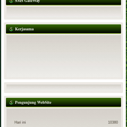
SMS GateWay
Kerjasama
Pengunjung WebSite
Hari ini
10380