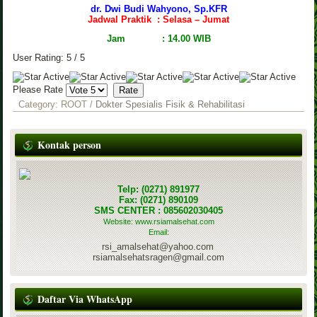
dr. Dwi Budi Wahyono, Sp.KFR
Jadwal Praktik
: Selasa – Jumat
Jam : 14.00 WIB
User Rating:
5
/
5
Please Rate
Category:
ROOT
/
Dokter Spesialis Fisik & Rehabilitasi
Kontak person
Telp: (0271) 891977
Fax: (0271) 890109
SMS CENTER : 085602030405
Website: www.rsiamalsehat.com
Email:
rsi_amalsehat@yahoo.com
rsiamalsehatsragen@gmail.com
Daftar Via WhatsApp