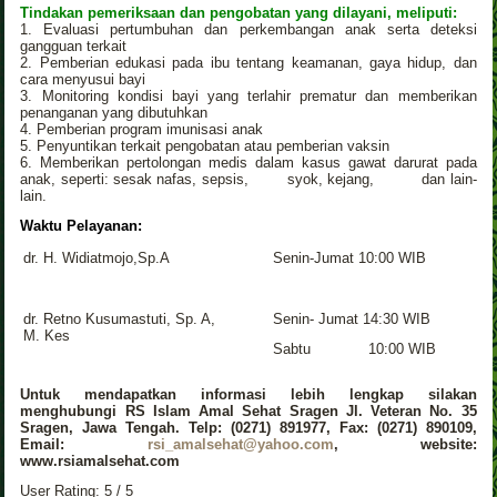
Tindakan pemeriksaan dan pengobatan yang dilayani, meliputi:
1. Evaluasi pertumbuhan dan perkembangan anak serta deteksi
gangguan terkait
2. Pemberian edukasi pada ibu tentang keamanan, gaya hidup, dan
cara menyusui bayi
3. Monitoring kondisi bayi yang terlahir prematur dan memberikan
penanganan yang dibutuhkan
4. Pemberian program imunisasi anak
5. Penyuntikan terkait pengobatan atau pemberian vaksin
6. Memberikan pertolongan medis dalam kasus gawat darurat pada
anak, seperti: sesak nafas, sepsis, syok, kejang, dan lain-
lain.
Waktu Pelayanan:
dr. H. Widiatmojo,Sp.A
Senin-Jumat 10:00 WIB
dr. Retno Kusumastuti, Sp. A,
Senin- Jumat 14:30 WIB
M.
Kes
Sabtu 10:00 WIB
Untuk mendapatkan informasi lebih lengkap silakan
menghubungi RS Islam Amal Sehat Sragen Jl. Veteran No. 35
Sragen, Jawa Tengah. Telp: (0271) 891977, Fax: (0271) 890109,
Email:
rsi_amalsehat@yahoo.com
, website:
www.rsiamalsehat.com
User Rating:
5
/
5