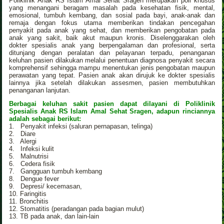
Poliklinik Anak RS Islam Amal Sehat Sragen merupakan poli khusus
yang menangani beragam masalah pada kesehatan fisik, mental,
emosional, tumbuh kembang, dan sosial pada bayi, anak-anak dan
remaja dengan fokus utama memberikan tindakan pencegahan
penyakit pada anak yang sehat, dan memberikan pengobatan pada
anak yang sakit, baik akut maupun kronis. Diselenggarakan oleh
dokter spesialis anak yang berpengalaman dan profesional, serta
ditunjang dengan peralatan dan pelayanan terpadu, penanganan
keluhan pasien dilakukan melalui penentuan diagnosa penyakit secara
komprehensif sehingga mampu menentukan jenis pengobatan maupun
perawatan yang tepat. Pasien anak akan dirujuk ke dokter spesialis
lainnya jika setelah dilakukan assesmen, pasien membutuhkan
penanganan lanjutan.
Berbagai keluhan sakit pasien dapat dilayani di Poliklinik
Spesialis Anak RS Islam Amal Sehat Sragen, adapun rinciannya
adalah sebagai berikut:
1. Penyakit infeksi (saluran pernapasan, telinga)
2. Diare
3. Alergi
4. Infeksi kulit
5. Malnutrisi
6. Cedera fisik
7. Gangguan tumbuh kembang
8. Dengue fever
9. Depresi/ kecemasan,
10. Faringitis
11. Bronchitis
12. Stomatitis (peradangan pada bagian mulut)
13. TB pada anak, dan lain-lain