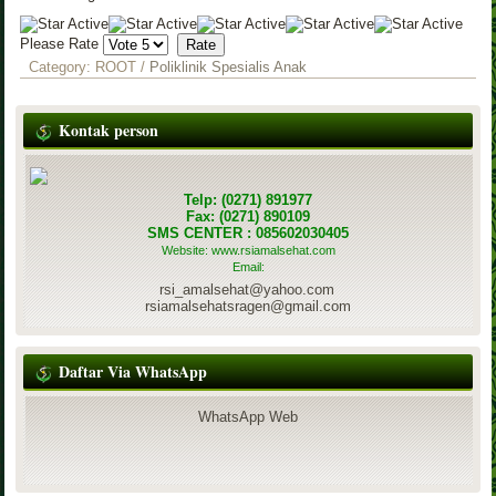
Please Rate
Category:
ROOT
/
Poliklinik Spesialis Anak
Kontak person
Telp: (0271) 891977
Fax: (0271) 890109
SMS CENTER : 085602030405
Website: www.rsiamalsehat.com
Email:
rsi_amalsehat@yahoo.com
rsiamalsehatsragen@gmail.com
Daftar Via WhatsApp
WhatsApp Web