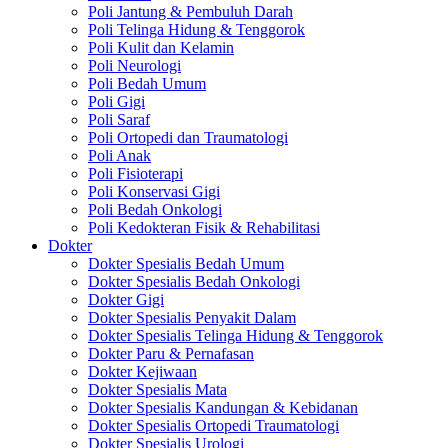
Poli Jantung & Pembuluh Darah
Poli Telinga Hidung & Tenggorok
Poli Kulit dan Kelamin
Poli Neurologi
Poli Bedah Umum
Poli Gigi
Poli Saraf
Poli Ortopedi dan Traumatologi
Poli Anak
Poli Fisioterapi
Poli Konservasi Gigi
Poli Bedah Onkologi
Poli Kedokteran Fisik & Rehabilitasi
Dokter
Dokter Spesialis Bedah Umum
Dokter Spesialis Bedah Onkologi
Dokter Gigi
Dokter Spesialis Penyakit Dalam
Dokter Spesialis Telinga Hidung & Tenggorok
Dokter Paru & Pernafasan
Dokter Kejiwaan
Dokter Spesialis Mata
Dokter Spesialis Kandungan & Kebidanan
Dokter Spesialis Ortopedi Traumatologi
Dokter Spesialis Urologi