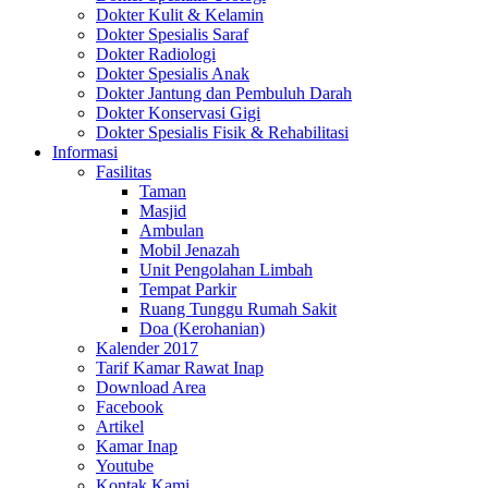
Dokter Kulit & Kelamin
Dokter Spesialis Saraf
Dokter Radiologi
Dokter Spesialis Anak
Dokter Jantung dan Pembuluh Darah
Dokter Konservasi Gigi
Dokter Spesialis Fisik & Rehabilitasi
Informasi
Fasilitas
Taman
Masjid
Ambulan
Mobil Jenazah
Unit Pengolahan Limbah
Tempat Parkir
Ruang Tunggu Rumah Sakit
Doa (Kerohanian)
Kalender 2017
Tarif Kamar Rawat Inap
Download Area
Facebook
Artikel
Kamar Inap
Youtube
Kontak Kami