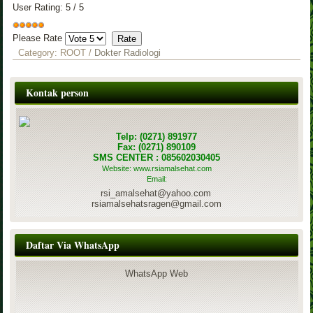
User Rating:
5
/
5
Please Rate
Category:
ROOT
/
Dokter Radiologi
Kontak person
Telp: (0271) 891977
Fax: (0271) 890109
SMS CENTER : 085602030405
Website: www.rsiamalsehat.com
Email:
rsi_amalsehat@yahoo.com
rsiamalsehatsragen@gmail.com
Daftar Via WhatsApp
WhatsApp Web