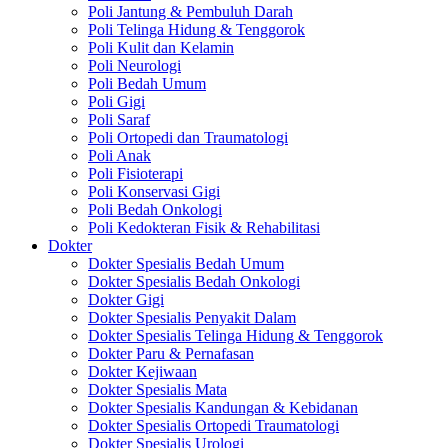
Poli Jantung & Pembuluh Darah
Poli Telinga Hidung & Tenggorok
Poli Kulit dan Kelamin
Poli Neurologi
Poli Bedah Umum
Poli Gigi
Poli Saraf
Poli Ortopedi dan Traumatologi
Poli Anak
Poli Fisioterapi
Poli Konservasi Gigi
Poli Bedah Onkologi
Poli Kedokteran Fisik & Rehabilitasi
Dokter
Dokter Spesialis Bedah Umum
Dokter Spesialis Bedah Onkologi
Dokter Gigi
Dokter Spesialis Penyakit Dalam
Dokter Spesialis Telinga Hidung & Tenggorok
Dokter Paru & Pernafasan
Dokter Kejiwaan
Dokter Spesialis Mata
Dokter Spesialis Kandungan & Kebidanan
Dokter Spesialis Ortopedi Traumatologi
Dokter Spesialis Urologi