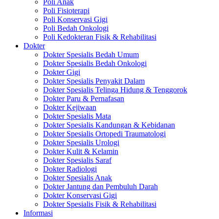
Poli Anak
Poli Fisioterapi
Poli Konservasi Gigi
Poli Bedah Onkologi
Poli Kedokteran Fisik & Rehabilitasi
Dokter
Dokter Spesialis Bedah Umum
Dokter Spesialis Bedah Onkologi
Dokter Gigi
Dokter Spesialis Penyakit Dalam
Dokter Spesialis Telinga Hidung & Tenggorok
Dokter Paru & Pernafasan
Dokter Kejiwaan
Dokter Spesialis Mata
Dokter Spesialis Kandungan & Kebidanan
Dokter Spesialis Ortopedi Traumatologi
Dokter Spesialis Urologi
Dokter Kulit & Kelamin
Dokter Spesialis Saraf
Dokter Radiologi
Dokter Spesialis Anak
Dokter Jantung dan Pembuluh Darah
Dokter Konservasi Gigi
Dokter Spesialis Fisik & Rehabilitasi
Informasi