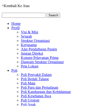
^Kembali Ke Atas
Home
Profil
Visi & Misi
Sejarah
Struktur Organisasi
Kerjasama
Alur Pendaftaran Pasien
Jajaran Direksi
Konsep Pelayanan Prima
Diagram Struktur Organisasi
Peta Lokasi
Poli
Poli Penyakit Dalam
Poli Bedah Tulang
Poli Mata
Poli Paru dan Pernafasan
Poli Kandungan dan Kebidannan
Poli Kesehatan Jiwa
Poli Urologi
Poli Anak