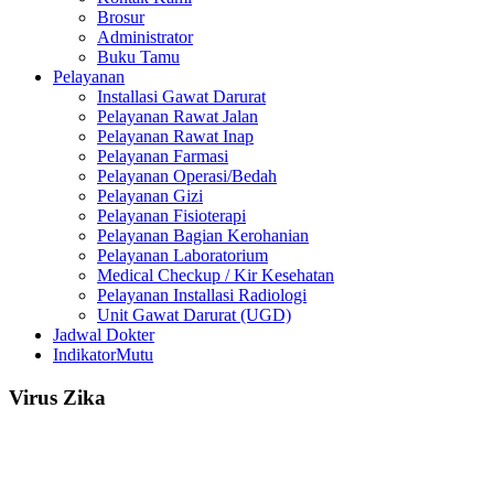
Brosur
Administrator
Buku Tamu
Pelayanan
Installasi Gawat Darurat
Pelayanan Rawat Jalan
Pelayanan Rawat Inap
Pelayanan Farmasi
Pelayanan Operasi/Bedah
Pelayanan Gizi
Pelayanan Fisioterapi
Pelayanan Bagian Kerohanian
Pelayanan Laboratorium
Medical Checkup / Kir Kesehatan
Pelayanan Installasi Radiologi
Unit Gawat Darurat (UGD)
Jadwal Dokter
IndikatorMutu
Virus Zika