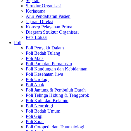
Sejarah
Struktur Organisasi
Kerjasama
Alur Pendaftaran Pasien
Jajaran Direksi
Konsep Pelayanan Prima
Diagram Struktur Organisasi
Peta Lokasi
Poli
Poli Penyakit Dalam
Poli Bedah Tulang
Poli Mata
Poli Paru dan Pernafasan
Poli Kandungan dan Kebidannan
Poli Kesehatan Jiwa
Poli Urologi
Poli Anak
Poli Jantung & Pembuluh Darah
Poli Telinga Hidung & Tenggorok
Poli Kulit dan Kelamin
Poli Neurologi
Poli Bedah Umum
Poli Gigi
Poli Saraf
Poli Ortopedi dan Traumatologi