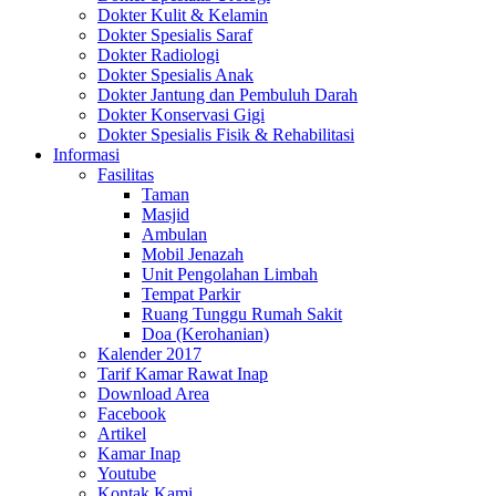
Dokter Kulit & Kelamin
Dokter Spesialis Saraf
Dokter Radiologi
Dokter Spesialis Anak
Dokter Jantung dan Pembuluh Darah
Dokter Konservasi Gigi
Dokter Spesialis Fisik & Rehabilitasi
Informasi
Fasilitas
Taman
Masjid
Ambulan
Mobil Jenazah
Unit Pengolahan Limbah
Tempat Parkir
Ruang Tunggu Rumah Sakit
Doa (Kerohanian)
Kalender 2017
Tarif Kamar Rawat Inap
Download Area
Facebook
Artikel
Kamar Inap
Youtube
Kontak Kami