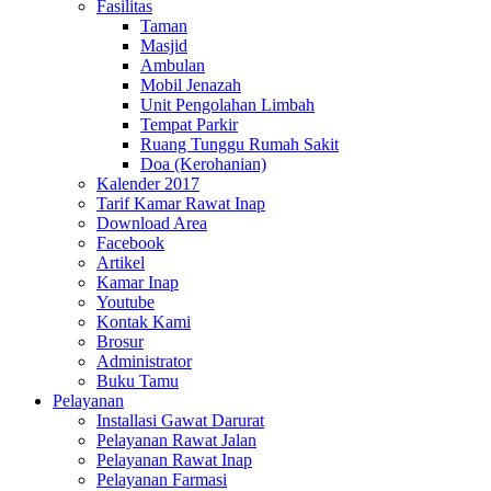
Fasilitas
Taman
Masjid
Ambulan
Mobil Jenazah
Unit Pengolahan Limbah
Tempat Parkir
Ruang Tunggu Rumah Sakit
Doa (Kerohanian)
Kalender 2017
Tarif Kamar Rawat Inap
Download Area
Facebook
Artikel
Kamar Inap
Youtube
Kontak Kami
Brosur
Administrator
Buku Tamu
Pelayanan
Installasi Gawat Darurat
Pelayanan Rawat Jalan
Pelayanan Rawat Inap
Pelayanan Farmasi