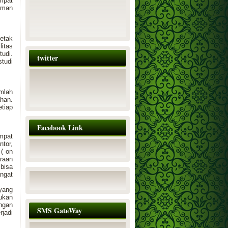
mpat
aman
petak
litas
tudi.
twitter
tudi
umlah
ahan.
etiap
Facebook Link
mpat
tor,
 ( on
araan
bisa
ngat
 yang
ukan
ngan
SMS GateWay
rjadi