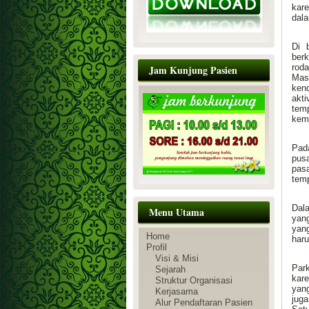
kar
dala
Di 
ber
roda
Jam Kunjung Pasien
Masa
ken
akti
tem
kem
Pada
pusa
pas
temp
Dal
Menu Utama
yan
yan
Home
haru
Profil
Visi & Misi
Par
Sejarah
kare
Struktur Organisasi
yang
Kerjasama
jug
Alur Pendaftaran Pasien