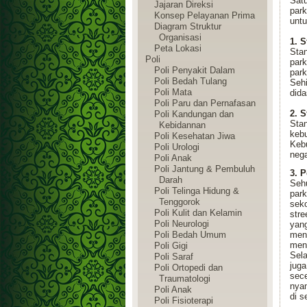
Sat
Jajaran Direksi
par
Konsep Pelayanan Prima
untu
Diagram Struktur
Organisasi
1. S
Peta Lokasi
Stan
Poli
park
Poli Penyakit Dalam
park
Poli Bedah Tulang
Seh
Poli Mata
dida
Poli Paru dan Pernafasan
2. 
Poli Kandungan dan
Stan
Kebidannan
kebu
Poli Kesehatan Jiwa
Kebu
Poli Urologi
neg
Poli Anak
Poli Jantung & Pembuluh
3. 
Darah
Seh
Poli Telinga Hidung &
par
Tenggorok
seko
Poli Kulit dan Kelamin
stre
Poli Neurologi
yan
Poli Bedah Umum
men
meng
Poli Gigi
Sela
Poli Saraf
jug
Poli Ortopedi dan
sec
Traumatologi
nyam
Poli Anak
di s
Poli Fisioterapi