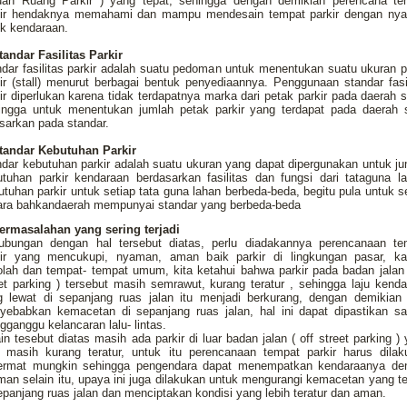
uan Ruang Parkir ) yang tepat, sehingga dengan demikian perencana te
kir hendaknya memahami dan mampu mendesain tempat parkir dengan ny
k kendaraan.
tandar Fasilitas Parkir
dar fasilitas parkir adalah suatu pedoman untuk menentukan suatu ukuran 
ir (stall) menurut berbagai bentuk penyediaannya. Penggunaan standar fasi
ir diperlukan karena tidak terdapatnya marka dari petak parkir pada daerah s
ingga untuk menentukan jumlah petak parkir yang terdapat pada daerah s
sarkan pada standar.
Standar Kebutuhan Parkir
dar kebutuhan parkir adalah suatu ukuran yang dapat dipergunakan untuk j
tuhan parkir kendaraan berdasarkan fasilitas dan fungsi dari tataguna l
tuhan parkir untuk setiap tata guna lahan berbeda-beda, begitu pula untuk s
ara bahkandaerah mempunyai standar yang berbeda-beda
Permasalahan yang sering terjadi
ubungan dengan hal tersebut diatas, perlu diadakannya perencanaan te
kir yang mencukupi, nyaman, aman baik parkir di lingkungan pasar, kan
lah dan tempat- tempat umum, kita ketahui bahwa parkir pada badan jalan
et parking ) tersebut masih semrawut, kurang teratur , sehingga laju kend
g lewat di sepanjang ruas jalan itu menjadi berkurang, dengan demikian 
yebabkan kemacetan di sepanjang ruas jalan, hal ini dapat dipastikan sa
ganggu kelancaran lalu- lintas.
in tesebut diatas masih ada parkir di luar badan jalan ( off street parking )
a masih kurang teratur, untuk itu perencanaan tempat parkir harus dilak
ermat mungkin sehingga pengendara dapat menempatkan kendaraanya de
an selain itu, upaya ini juga dilakukan untuk mengurangi kemacetan yang te
epanjang ruas jalan dan menciptakan kondisi yang lebih teratur dan aman.