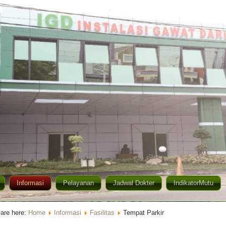
Informasi
Pelayanan
Jadwal Dokter
IndikatorMutu
are here:
Home
Informasi
Fasilitas
Tempat Parkir