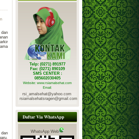
en
 dan
anan
rkir
tama
Telp: (0271) 891977
Fax: (0271) 890109
SMS CENTER :
085602030405
Website: www.rsiamalsehat.com
Email:
rsi_amalsehat@yahoo.com
rsiamalsehatsragen@gmail.com
Daftar Via WhatsApp
WhatsApp Web
n dan
aru,