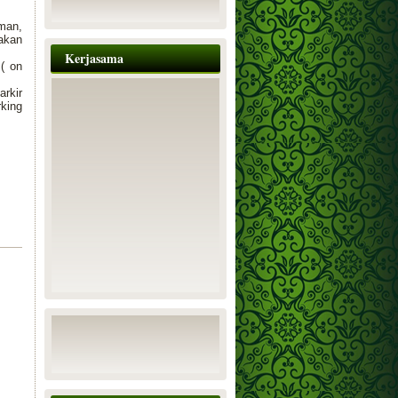
man,
akan
Kerjasama
 ( on
arkir
rking