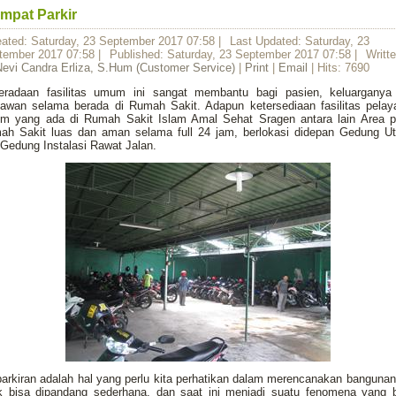
mpat Parkir
eated: Saturday, 23 September 2017 07:58
|
Last Updated: Saturday, 23
tember 2017 07:58
|
Published: Saturday, 23 September 2017 07:58
|
Writt
Nevi Candra Erliza, S.Hum (Customer Service)
|
Print
|
Email
| Hits: 7690
eradaan fasilitas umum ini sangat membantu bagi pasien, keluarganya
yawan selama berada di Rumah Sakit. Adapun ketersediaan fasilitas pelay
m yang ada di Rumah Sakit Islam Amal Sehat Sragen antara lain Area pa
ah Sakit luas dan aman selama full 24 jam, berlokasi didepan Gedung U
Gedung Instalasi Rawat Jalan.
arkiran adalah hal yang perlu kita perhatikan dalam merencanakan banguna
ak bisa dipandang sederhana, dan saat ini menjadi suatu fenomena yang b