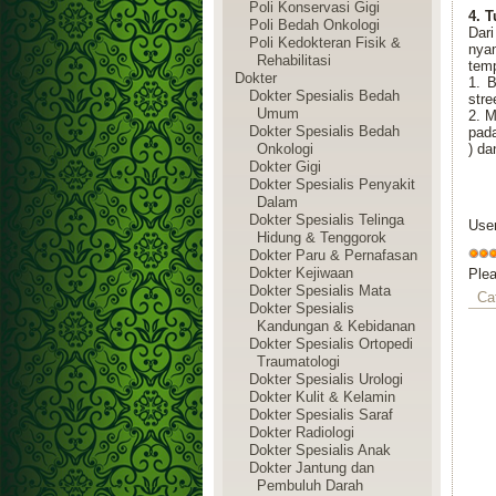
Poli Konservasi Gigi
4. 
Poli Bedah Onkologi
Dar
Poli Kedokteran Fisik &
nya
Rehabilitasi
temp
Dokter
1. B
Dokter Spesialis Bedah
stre
Umum
2. M
Dokter Spesialis Bedah
pada
Onkologi
) da
Dokter Gigi
Dokter Spesialis Penyakit
Dalam
Dokter Spesialis Telinga
Use
Hidung & Tenggorok
Dokter Paru & Pernafasan
Dokter Kejiwaan
Ple
Dokter Spesialis Mata
Ca
Dokter Spesialis
Kandungan & Kebidanan
Dokter Spesialis Ortopedi
Traumatologi
Dokter Spesialis Urologi
Dokter Kulit & Kelamin
Dokter Spesialis Saraf
Dokter Radiologi
Dokter Spesialis Anak
Dokter Jantung dan
Pembuluh Darah