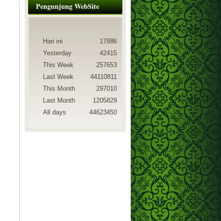
Pengunjung WebSite
Hari ini
17886
Yesterday
42415
This Week
257653
Last Week
44110811
This Month
297010
Last Month
1205829
All days
44623450