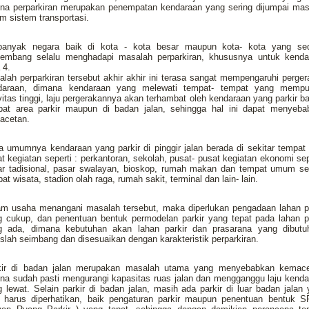
ena perparkiran merupakan penempatan kendaraan yang sering dijumpai mas
m sistem transportasi.
banyak negara baik di kota - kota besar maupun kota- kota yang se
kembang selalu menghadapi masalah perparkiran, khususnya untuk kenda
 4.
lah perparkiran tersebut akhir akhir ini terasa sangat mempengaruhi perge
daraan, dimana kendaraan yang melewati tempat- tempat yang mempu
vitas tinggi, laju pergerakannya akan terhambat oleh kendaraan yang parkir ba
pat area parkir maupun di badan jalan, sehingga hal ini dapat menyeba
acetan.
 umumnya kendaraan yang parkir di pinggir jalan berada di sekitar tempat
t kegiatan seperti : perkantoran, sekolah, pusat- pusat kegiatan ekonomi sep
ar tadisional, pasar swalayan, bioskop, rumah makan dan tempat umum sep
at wisata, stadion olah raga, rumah sakit, terminal dan lain- lain.
am usaha menangani masalah tersebut, maka diperlukan pengadaan lahan pa
g cukup, dan penentuan bentuk permodelan parkir yang tepat pada lahan pa
g ada, dimana kebutuhan akan lahan parkir dan prasarana yang dibutu
slah seimbang dan disesuaikan dengan karakteristik perparkiran.
kir di badan jalan merupakan masalah utama yang menyebabkan kemace
na sudah pasti mengurangi kapasitas ruas jalan dan mengganggu laju kend
 lewat. Selain parkir di badan jalan, masih ada parkir di luar badan jalan
a harus diperhatikan, baik pengaturan parkir maupun penentuan bentuk S