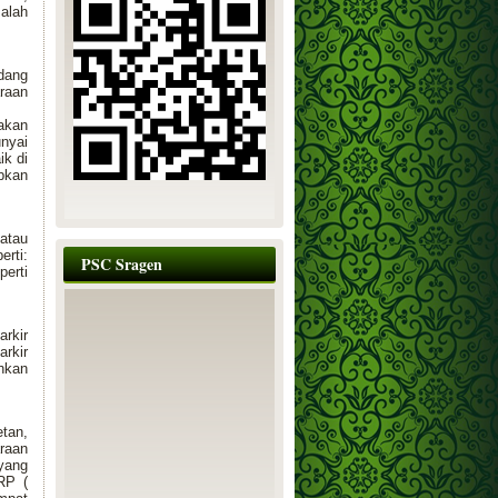
alah
dang
raan
rakan
nyai
ik di
bkan
 atau
erti:
PSC Sragen
erti
rkir
rkir
hkan
tan,
araan
 yang
RP (