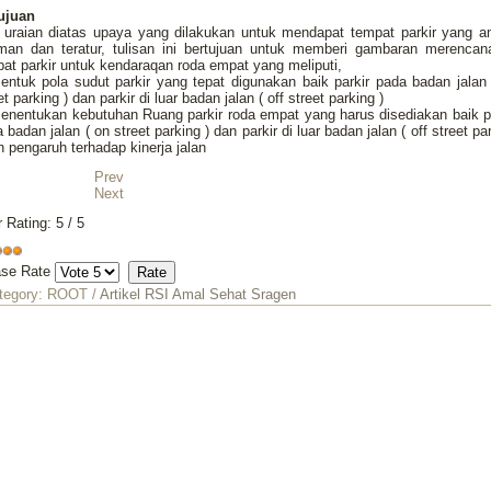
Tujuan
i uraian diatas upaya yang dilakukan untuk mendapat tempat parkir yang a
man dan teratur, tulisan ini bertujuan untuk memberi gambaran merencan
at parkir untuk kendaraqan roda empat yang meliputi,
entuk pola sudut parkir yang tepat digunakan baik parkir pada badan jalan
et parking ) dan parkir di luar badan jalan ( off street parking )
enentukan kebutuhan Ruang parkir roda empat yang harus disediakan baik p
 badan jalan ( on street parking ) dan parkir di luar badan jalan ( off street pa
n pengaruh terhadap kinerja jalan
Prev
Next
r Rating:
5
/
5
ase Rate
tegory:
ROOT
/
Artikel RSI Amal Sehat Sragen