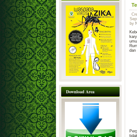
Te
Cr
Sep
by
Keb
kar
umu
Rum
dan 
Download Area
Perp
tid