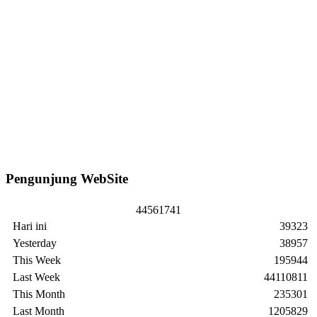
Pengunjung WebSite
4
4
5
6
1
7
4
1
Hari ini
39323
Yesterday
38957
This Week
195944
Last Week
44110811
This Month
235301
Last Month
1205829