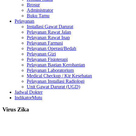
Brosur
Administrator
Buku Tamu
Pelayanan
Installasi Gawat Darurat
Pelayanan Rawat Jalan
Pelayanan Rawat Inap
Pelayanan Farmasi
Pelayanan Operasi/Bedah
Pelayanan Gizi
Pelayanan Fisioterapi
Pelayanan Bagian Kerohanian
Pelayanan Laboratorium
Medical Checkup / Kir Kesehatan
Pelayanan Installasi Radiologi
Unit Gawat Darurat (UGD)
Jadwal Dokter
IndikatorMutu
Virus Zika