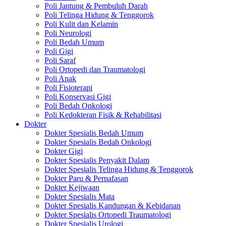
Poli Jantung & Pembuluh Darah
Poli Telinga Hidung & Tenggorok
Poli Kulit dan Kelamin
Poli Neurologi
Poli Bedah Umum
Poli Gigi
Poli Saraf
Poli Ortopedi dan Traumatologi
Poli Anak
Poli Fisioterapi
Poli Konservasi Gigi
Poli Bedah Onkologi
Poli Kedokteran Fisik & Rehabilitasi
Dokter
Dokter Spesialis Bedah Umum
Dokter Spesialis Bedah Onkologi
Dokter Gigi
Dokter Spesialis Penyakit Dalam
Dokter Spesialis Telinga Hidung & Tenggorok
Dokter Paru & Pernafasan
Dokter Kejiwaan
Dokter Spesialis Mata
Dokter Spesialis Kandungan & Kebidanan
Dokter Spesialis Ortopedi Traumatologi
Dokter Spesialis Urologi