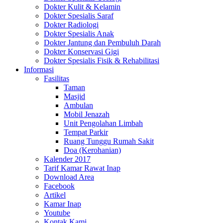
Dokter Kulit & Kelamin
Dokter Spesialis Saraf
Dokter Radiologi
Dokter Spesialis Anak
Dokter Jantung dan Pembuluh Darah
Dokter Konservasi Gigi
Dokter Spesialis Fisik & Rehabilitasi
Informasi
Fasilitas
Taman
Masjid
Ambulan
Mobil Jenazah
Unit Pengolahan Limbah
Tempat Parkir
Ruang Tunggu Rumah Sakit
Doa (Kerohanian)
Kalender 2017
Tarif Kamar Rawat Inap
Download Area
Facebook
Artikel
Kamar Inap
Youtube
Kontak Kami