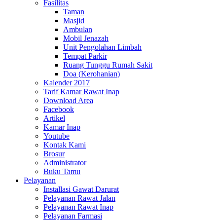
Fasilitas
Taman
Masjid
Ambulan
Mobil Jenazah
Unit Pengolahan Limbah
Tempat Parkir
Ruang Tunggu Rumah Sakit
Doa (Kerohanian)
Kalender 2017
Tarif Kamar Rawat Inap
Download Area
Facebook
Artikel
Kamar Inap
Youtube
Kontak Kami
Brosur
Administrator
Buku Tamu
Pelayanan
Installasi Gawat Darurat
Pelayanan Rawat Jalan
Pelayanan Rawat Inap
Pelayanan Farmasi