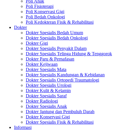
Poli Anak
Poli Fisioterapi
Poli Konservasi Gigi
Poli Bedah Onkologi
Poli Kedokteran Fisik & Rehabilitasi
Dokter
Dokter Spesialis Bedah Umum
Dokter Spesialis Bedah Onkologi
Dokter Gigi
Dokter Spesialis Penyakit Dalam
Dokter Spesialis Telinga Hidung & Tenggorok
Dokter Paru & Pernafasan
Dokter Kejiwaan
Dokter Spesialis Mata
Dokter Spesialis Kandungan & Kebidanan
Dokter Spesialis Ortopedi Traumatologi
Dokter Spesialis Urologi
Dokter Kulit & Kelamin
Dokter Spesialis Saraf
Dokter Radiologi
Dokter Spesialis Anak
Dokter Jantung dan Pembuluh Darah
Dokter Konservasi Gigi
Dokter Spesialis Fisik & Rehabilitasi
Informasi