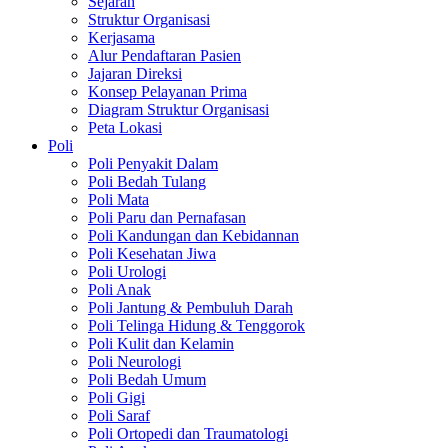
Sejarah
Struktur Organisasi
Kerjasama
Alur Pendaftaran Pasien
Jajaran Direksi
Konsep Pelayanan Prima
Diagram Struktur Organisasi
Peta Lokasi
Poli
Poli Penyakit Dalam
Poli Bedah Tulang
Poli Mata
Poli Paru dan Pernafasan
Poli Kandungan dan Kebidannan
Poli Kesehatan Jiwa
Poli Urologi
Poli Anak
Poli Jantung & Pembuluh Darah
Poli Telinga Hidung & Tenggorok
Poli Kulit dan Kelamin
Poli Neurologi
Poli Bedah Umum
Poli Gigi
Poli Saraf
Poli Ortopedi dan Traumatologi