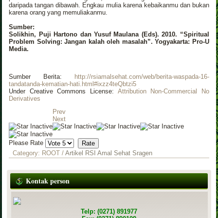
daripada tangan dibawah. Engkau mulia karena kebaikanmu dan bukan
karena orang yang memuliakanmu.
Sumber:
Solikhin, Puji Hartono dan Yusuf Maulana (Eds). 2010. “Spiritual
Problem Solving: Jangan kalah oleh masalah”. Yogyakarta: Pro-U
Media.
Sumber Berita:
http://rsiamalsehat.com/web/berita-waspada-16-
tandatanda-kematian-hati.html#ixzz4teQbtzi5
Under Creative Commons License:
Attribution Non-Commercial No
Derivatives
Prev
Next
Please Rate
Category:
ROOT
/
Artikel RSI Amal Sehat Sragen
Kontak person
Telp: (0271) 891977