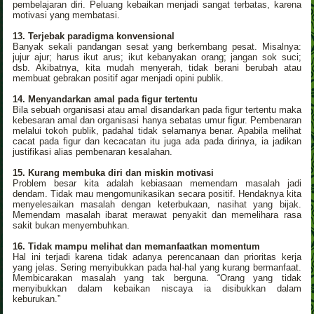
pembelajaran diri. Peluang kebaikan menjadi sangat terbatas, karena
motivasi yang membatasi.
13. Terjebak paradigma konvensional
Banyak sekali pandangan sesat yang berkembang pesat. Misalnya:
jujur ajur; harus ikut arus; ikut kebanyakan orang; jangan sok suci;
dsb. Akibatnya, kita mudah menyerah, tidak berani berubah atau
membuat gebrakan positif agar menjadi opini publik.
14.
Menyandarkan amal pada figur tertentu
Bila sebuah organisasi atau amal disandarkan pada figur tertentu maka
kebesaran amal dan organisasi hanya sebatas umur figur. Pembenaran
melalui tokoh publik, padahal tidak selamanya benar. Apabila melihat
cacat pada figur dan kecacatan itu juga ada pada dirinya, ia jadikan
justifikasi alias pembenaran kesalahan.
15. Kurang membuka diri dan miskin motivasi
Problem besar kita adalah kebiasaan memendam masalah jadi
dendam. Tidak mau mengomunikasikan secara positif. Hendaknya kita
menyelesaikan masalah dengan keterbukaan, nasihat yang bijak.
Memendam masalah ibarat merawat penyakit dan memelihara rasa
sakit bukan menyembuhkan.
16. Tidak mampu melihat dan memanfaatkan momentum
Hal ini terjadi karena tidak adanya perencanaan dan prioritas kerja
yang jelas. Sering menyibukkan pada hal-hal yang kurang bermanfaat.
Membicarakan masalah yang tak berguna. “Orang yang tidak
menyibukkan dalam kebaikan niscaya ia disibukkan dalam
keburukan.”