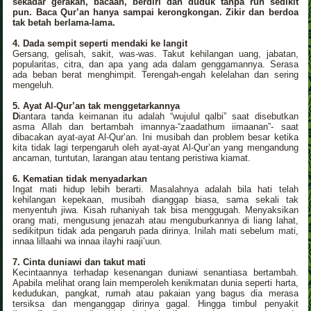
sekadar gerakan, bacaan, berdiri dan duduk tanpa ruh sedikit
pun. Baca Qur’an hanya sampai kerongkongan. Zikir dan berdoa
tak betah berlama-lama.
4. Dada sempit seperti mendaki ke langit
Gersang, gelisah, sakit, was-was. Takut kehilangan uang, jabatan,
popularitas, citra, dan apa yang ada dalam genggamannya. Serasa
ada beban berat menghimpit. Terengah-engah kelelahan dan sering
mengeluh.
5. Ayat Al-Qur’an tak menggetarkannya
D
iantara tanda keimanan itu adalah “wujulul qalbi” saat disebutkan
asma Allah dan bertambah imannya-“zaadathum iimaanan”- saat
dibacakan ayat-ayat Al-Qur’an. Ini musibah dan problem besar ketika
kita tidak lagi terpengaruh oleh ayat-ayat Al-Qur’an yang mengandung
ancaman, tuntutan, larangan atau tentang peristiwa kiamat.
6. Kematian tidak menyadarkan
Ingat mati hidup lebih berarti. Masalahnya adalah bila hati telah
kehilangan kepekaan, musibah dianggap biasa, sama sekali tak
menyentuh jiwa. Kisah ruhaniyah tak bisa menggugah. Menyaksikan
orang mati, mengusung jenazah atau menguburkannya di liang lahat,
sedikitpun tidak ada pengaruh pada dirinya. Inilah mati sebelum mati,
innaa lillaahi wa innaa ilayhi raaji’uun.
7. Cinta duniawi dan takut mati
Kecintaannya terhadap kesenangan duniawi senantiasa bertambah.
Apabila melihat orang lain memperoleh kenikmatan dunia seperti harta,
kedudukan, pangkat, rumah atau pakaian yang bagus dia merasa
tersiksa dan menganggap dirinya gagal. Hingga timbul penyakit