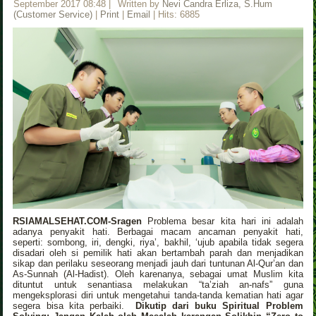
September 2017 08:48
|
Written by
Nevi Candra Erliza, S.Hum
(Customer Service)
|
Print
|
Email
| Hits: 6885
RSIAMALSEHAT.COM-Sragen
Problema besar kita hari ini adalah
adanya penyakit hati. Berbagai macam ancaman penyakit hati,
seperti: sombong, iri, dengki, riya’, bakhil, ‘ujub apabila tidak segera
disadari oleh si pemilik hati akan bertambah parah dan menjadikan
sikap dan perilaku seseorang menjadi jauh dari tuntunan Al-Qur’an dan
As-Sunnah (Al-Hadist). Oleh karenanya, sebagai umat Muslim kita
dituntut untuk senantiasa melakukan “ta’ziah an-nafs” guna
mengeksplorasi diri untuk mengetahui tanda-tanda kematian hati agar
segera bisa kita perbaiki.
Dikutip dari buku Spiritual Problem