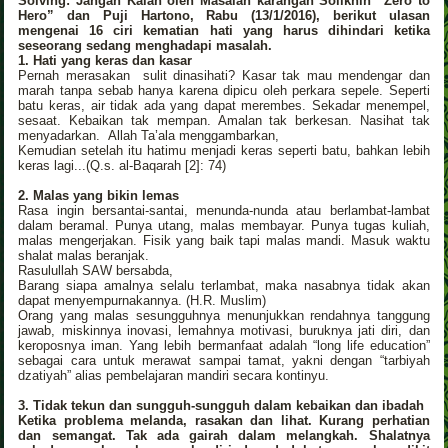
Solving: Jangan Kalah oleh Masalah karangan Solikhin “Zero to
Hero” dan Puji Hartono, Rabu (13/1/2016), berikut ulasan
mengenai 16 ciri kematian hati yang harus dihindari ketika
seseorang sedang menghadapi masalah.
1. Hati yang keras dan kasar
Pernah merasakan sulit dinasihati? Kasar tak mau mendengar dan
marah tanpa sebab hanya karena dipicu oleh perkara sepele. Seperti
batu keras, air tidak ada yang dapat merembes. Sekadar menempel,
sesaat. Kebaikan tak mempan. Amalan tak berkesan. Nasihat tak
menyadarkan. Allah Ta’ala menggambarkan,
Kemudian setelah itu hatimu menjadi keras seperti batu, bahkan lebih
keras lagi...(Q.s. al-Baqarah [2]: 74)
2. Malas yang bikin lemas
Rasa ingin bersantai-santai, menunda-nunda atau berlambat-lambat
dalam beramal. Punya utang, malas membayar. Punya tugas kuliah,
malas mengerjakan. Fisik yang baik tapi malas mandi. Masuk waktu
shalat malas beranjak.
Rasulullah SAW bersabda,
Barang siapa amalnya selalu terlambat, maka nasabnya tidak akan
dapat menyempurnakannya. (H.R. Muslim)
Orang yang malas sesungguhnya menunjukkan rendahnya tanggung
jawab, miskinnya inovasi, lemahnya motivasi, buruknya jati diri, dan
keroposnya iman. Yang lebih bermanfaat adalah “long life education”
sebagai cara untuk merawat sampai tamat, yakni dengan “tarbiyah
dzatiyah” alias pembelajaran mandiri secara kontinyu.
3. Tidak tekun dan sungguh-sungguh dalam kebaikan dan ibadah
Ketika problema melanda, rasakan dan lihat. Kurang perhatian
dan semangat. Tak ada gairah dalam melangkah. Shalatnya