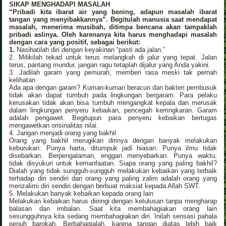
SIKAP MENGHADAPI MASALAH
“Pribadi kita ibarat air yang bening, adapun masalah ibarat
tangan yang menyibakkannya”. Begitulah manusia saat mendapat
masalah, menerima musibah, ditimpa bencana akan tampaklah
pribadi aslinya. Oleh karenanya kita harus menghadapi masalah
dengan cara yang positif, sebagai berikut:
1.
Nasihatilah diri dengan keyakinan “pasti ada jalan.”
2. Milikilah tekad untuk terus melangkah di jalur yang tepat. Jalan
terus, pantang mundur, jangan ragu tetaplah dijalur yang Anda yakini.
3. Jadilah garam yang pemurah, memberi rasa meski tak pernah
kelihatan
Ada apa dengan garam? Kuman-kuman beracun dan bakteri pembusuk
tidak akan dapat tumbuh pada lingkungan bergaram. Para pelaku
kerusakan tidak akan bisa tumbuh mengangkat kepala dan merusak
dalam lingkungan penyeru kebaikan, pencegah kemngkaran. Garam
adalah pengawet. Begitupun para penyeru kebaikan bertugas
mengawetkan orisinalitas nilai.
4. Jangan menjadi orang yang bakhil
Orang yang bakhil merugikan dirinya dengan banyak melakukan
keburukan. Punya harta, ditumpuk jadi hiasan. Punya ilmu tidak
disebarkan. Berpengalaman, enggan menyebarkan. Punya waktu,
tidak disyukuri untuk kemanfaatan. Siapa orang yang paling bakhil?
Dialah yang tidak sungguh-sungguh melakukan kebaikan yang terbaik
terhadap diri sendiri dan orang yang paling zalim adalah orang yang
menzalimi diri sendiri dengan berbuat maksiat kepada Allah SWT.
5. Melakukan banyak kebaikan kepada orang lain
Melakukan kebaikan harus diiringi dengan ketulusan tanpa mengharap
balasan dan imbalan. Saat kita membahagiakan orang lain
sesungguhnya kita sedang membahagiakan diri. Inilah sensasi pahala
penuh barokah. Berbahagialah, karena tangan diatas lebih baik