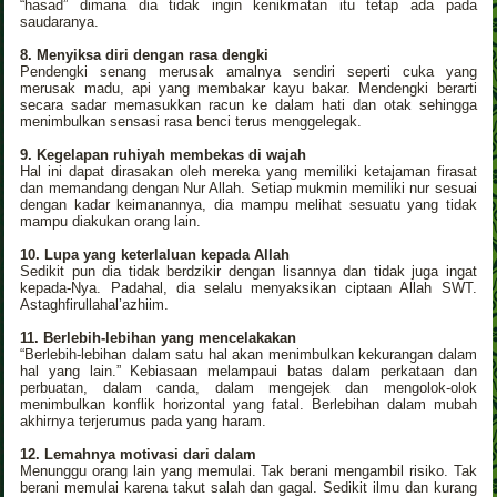
“hasad” dimana dia tidak ingin kenikmatan itu tetap ada pada
saudaranya.
8. Menyiksa diri dengan rasa dengki
Pendengki senang merusak amalnya sendiri seperti cuka yang
merusak madu, api yang membakar kayu bakar. Mendengki berarti
secara sadar memasukkan racun ke dalam hati dan otak sehingga
menimbulkan sensasi rasa benci terus menggelegak.
9. Kegelapan ruhiyah membekas di wajah
Hal ini dapat dirasakan oleh mereka yang memiliki ketajaman firasat
dan memandang dengan Nur Allah. Setiap mukmin memiliki nur sesuai
dengan kadar keimanannya, dia mampu melihat sesuatu yang tidak
mampu diakukan orang lain.
10. Lupa yang keterlaluan kepada Allah
Sedikit pun dia tidak berdzikir dengan lisannya dan tidak juga ingat
kepada-Nya. Padahal, dia selalu menyaksikan ciptaan Allah SWT.
Astaghfirullahal’azhiim.
11. Berlebih-lebihan yang mencelakakan
“Berlebih-lebihan dalam satu hal akan menimbulkan kekurangan dalam
hal yang lain.” Kebiasaan melampaui batas dalam perkataan dan
perbuatan, dalam canda, dalam mengejek dan mengolok-olok
menimbulkan konflik horizontal yang fatal. Berlebihan dalam mubah
akhirnya terjerumus pada yang haram.
12. Lemahnya motivasi dari dalam
Menunggu orang lain yang memulai. Tak berani mengambil risiko. Tak
berani memulai karena takut salah dan gagal. Sedikit ilmu dan kurang