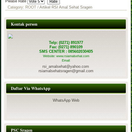
Please Rate
Category:
ROOT
/
Artikel RSI Amal Sehat Sragen
Kontak person
Telp: (0271) 891977
Fax: (0271) 890109
SMS CENTER : 085602030405
Website: www.rsiamalsehat.com
Email:
rsi_amalsehat@yahoo.com
rsiamalsehatsragen@gmail.com
Daftar Via WhatsApp
WhatsApp Web
PSC Sragen