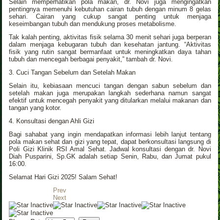
Selain memperhatikan pola makan, dr. Novi juga mengingatkan
pentingnya memenuhi kebutuhan cairan tubuh dengan minum 8 gelas
sehari. Cairan yang cukup sangat penting untuk menjaga
keseimbangan tubuh dan mendukung proses metabolisme.
Tak kalah penting, aktivitas fisik selama 30 menit sehari juga berperan
dalam menjaga kebugaran tubuh dan kesehatan jantung. “Aktivitas
fisik yang rutin sangat bermanfaat untuk meningkatkan daya tahan
tubuh dan mencegah berbagai penyakit,” tambah dr. Novi.
3. Cuci Tangan Sebelum dan Setelah Makan
Selain itu, kebiasaan mencuci tangan dengan sabun sebelum dan
setelah makan juga merupakan langkah sederhana namun sangat
efektif untuk mencegah penyakit yang ditularkan melalui makanan dan
tangan yang kotor.
4. Konsultasi dengan Ahli Gizi
Bagi sahabat yang ingin mendapatkan informasi lebih lanjut tentang
pola makan sehat dan gizi yang tepat, dapat berkonsultasi langsung di
Poli Gizi Klinik RSI Amal Sehat. Jadwal konsultasi dengan dr. Novi
Diah Pusparini, Sp.GK adalah setiap Senin, Rabu, dan Jumat pukul
16:00.
Selamat Hari Gizi 2025! Salam Sehat!
Prev
Next