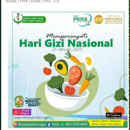
humas
|
Print
|
Email
| Hits: 379