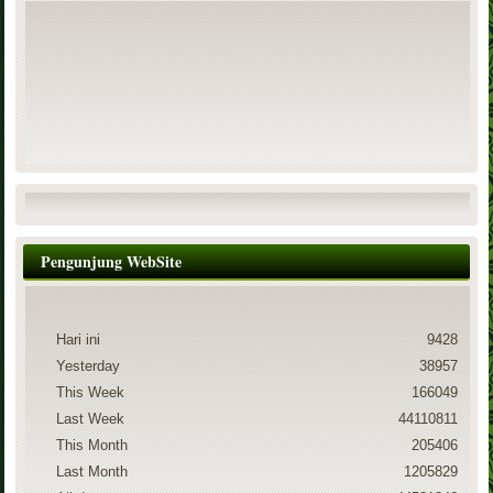
Pengunjung WebSite
Hari ini
9428
Yesterday
38957
This Week
166049
Last Week
44110811
This Month
205406
Last Month
1205829