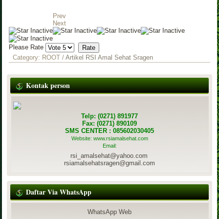
Prev
Next
Please Rate
Category:
ROOT
/
Artikel RSI Amal Sehat Sragen
Kontak person
Telp: (0271) 891977
Fax: (0271) 890109
SMS CENTER : 085602030405
Website: www.rsiamalsehat.com
Email:
rsi_amalsehat@yahoo.com
rsiamalsehatsragen@gmail.com
Daftar Via WhatsApp
WhatsApp Web