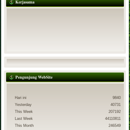
Kerjasama
Pengunjung WebSite
Hari ini
9840
Yesterday
40731
This Week
207192
Last Week
44110811
This Month
246549