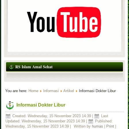
RS Islam Amal Sehat
You are here:
Home
Informasi
Artikel
Informasi Dokter Libur
Informasi Dokter Libur
Created: Wednesday, 15 November 2023 14:39
|
Last
Updated: Wednesday, 15 November 2023 14:39
|
Published:
Wednesday, 15 November 2023 14:39
|
Written by
humas
|
Print
|