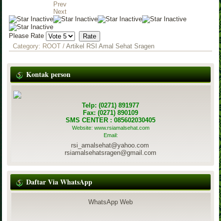
Prev
Next
Please Rate
Category:
ROOT
/
Artikel RSI Amal Sehat Sragen
Kontak person
Telp: (0271) 891977
Fax: (0271) 890109
SMS CENTER : 085602030405
Website: www.rsiamalsehat.com
Email:
rsi_amalsehat@yahoo.com
rsiamalsehatsragen@gmail.com
Daftar Via WhatsApp
WhatsApp Web