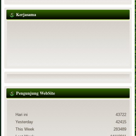
Kerjasama
Pengunjung WebSite
Hari ini
43722
Yesterday
42415
This Week
283489