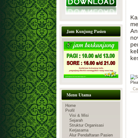
Ka
me
An
Jam Kunjung Pasien
no
pe
ke
ke
Ple
Ca
Menu Utama
Home
Profil
Visi & Misi
Sejarah
Struktur Organisasi
Kerjasama
Alur Pendaftaran Pasien