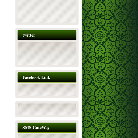
twitter
Facebook Link
SMS GateWay