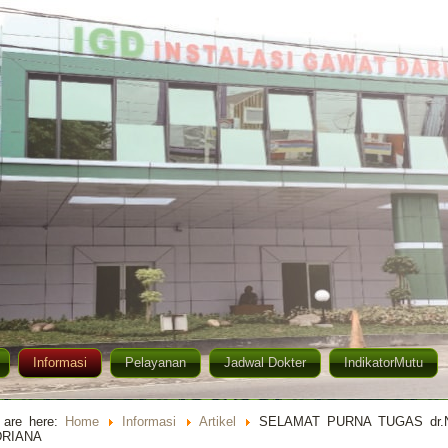
Informasi
Pelayanan
Jadwal Dokter
IndikatorMutu
 are here:
Home
Informasi
Artikel
SELAMAT PURNA TUGAS dr.
DRIANA