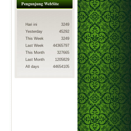
Pengunjung WebSite
Hari ini
3249
Yesterday
45292
This Week
3249
Last Week
44365797
This Month
327665
Last Month
1205829
All days
44654105