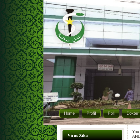
Home
Profil
Poli
Dokter
You
Virus Zika
AN