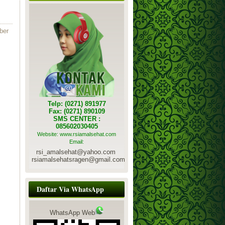
ber
Telp: (0271) 891977
Fax: (0271) 890109
SMS CENTER :
085602030405
Website: www.rsiamalsehat.com
Email:
rsi_amalsehat@yahoo.com
rsiamalsehatsragen@gmail.com
Daftar Via WhatsApp
WhatsApp Web