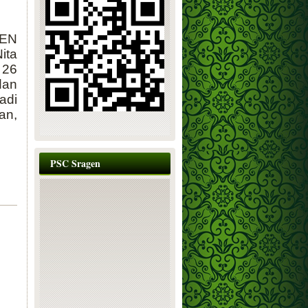
GEN
ita
 26
dan
adi
an,
PSC Sragen