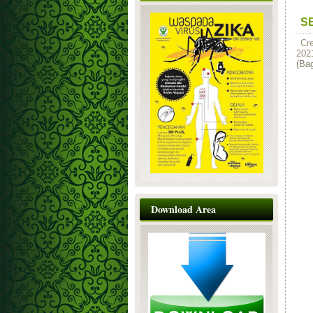
S
Cr
202
(Bag
Download Area