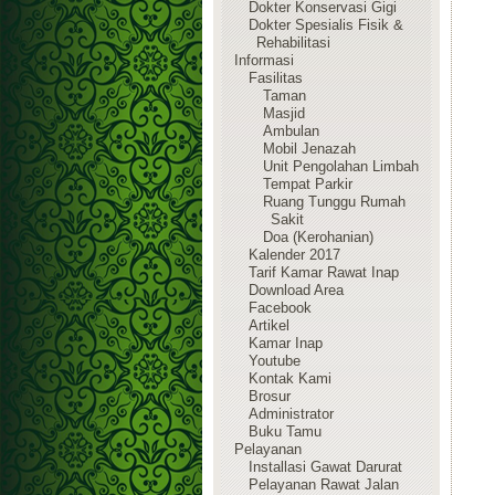
Dokter Konservasi Gigi
Dokter Spesialis Fisik &
Rehabilitasi
Informasi
Fasilitas
Taman
Masjid
Ambulan
Mobil Jenazah
Unit Pengolahan Limbah
Tempat Parkir
Ruang Tunggu Rumah
Sakit
Doa (Kerohanian)
Kalender 2017
Tarif Kamar Rawat Inap
Download Area
Facebook
Artikel
Kamar Inap
Youtube
Kontak Kami
Brosur
Administrator
Buku Tamu
Pelayanan
Installasi Gawat Darurat
Pelayanan Rawat Jalan