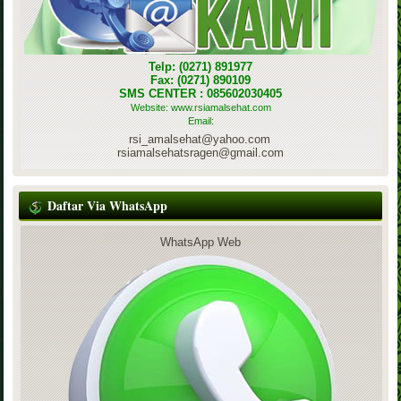
Telp: (0271) 891977
Fax: (0271) 890109
SMS CENTER : 085602030405
Website: www.rsiamalsehat.com
Email:
rsi_amalsehat@yahoo.com
rsiamalsehatsragen@gmail.com
Daftar Via WhatsApp
WhatsApp Web