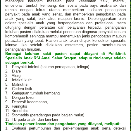
menangani beragam masalah pada kesehatan fisik, mental,
emosional, tumbuh kembang, dan sosial pada bayi, anak-anak dan
remaja dengan fokus utama memberikan tindakan pencegahan
penyakit pada anak yang sehat, dan memberikan pengobatan pada
anak yang sakit, baik akut maupun kronis. Diselenggarakan oleh
dokter spesialis anak yang berpengalaman dan profesional, serta
ditunjang dengan peralatan dan pelayanan terpadu, penanganan
keluhan pasien dilakukan melalui penentuan diagnosa penyakit secara
komprehensif sehingga mampu menentukan jenis pengobatan maupun
perawatan yang tepat. Pasien anak akan dirujuk ke dokter spesialis
lainnya jika setelah dilakukan assesmen, pasien membutuhkan
penanganan lanjutan.
Berbagai keluhan sakit pasien dapat dilayani di Poliklinik
Spesialis Anak RSI Amal Sehat Sragen, adapun rinciannya adalah
sebagai berikut:
1 . Penyakit infeksi (saluran pernapasan, telinga)
2. Diare
3. Alergi
4. Infeksi kulit
5. Malnutrisi
6. Cedera fisik
7. Gangguan tumbuh kembang
8. Dengue fever
9. Depresi/ kecemasan,
10. Faringitis
11. Bronchitis
12. Stomatitis (peradangan pada bagian mulut)
13. TB pada anak, dan lain-lain
Tindakan pemeriksaan dan pengobatan yang dilayani, meliputi:
1. Evaluasi pertumbuhan dan perkembangan anak serta deteksi