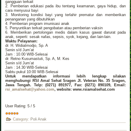
gangguan terkait
2. Pemberian edukasi pada ibu tentang keamanan, gaya hidup, dan
cara menyusui bayi
3. Monitoring kondisi bayi yang terlahir prematur dan memberikan
penanganan yang dibutuhkan
4. Pemberian program imunisasi anak
5. Penyuntikan terkait pengobatan atau pemberian vaksin
6. Memberikan pertolongan medis dalam kasus gawat darurat pada
anak, seperti: sesak nafas, sepsis, syok, kejang, dan lain-lain.
Waktu Pelayanan:
dr. H. Widiatmodjo, Sp. A
Senin s/d Jum’at
Jam : 10.00 WIB-Selesai
dr. Retno Kusumastuti, Sp. A, M. Kes
Senin s/d Jum’at
Jam : 14.30 WIB-Selesai
Sabtu pukul 10:00 WIB-Selesai
Untuk mendapatkan informasi lebih lengkap silakan
menghubungi RSI Amal Sehat Sragen Jl. Veteran No. 35 Sragen,
Jawa Tengah. Telp: (0271) 891977, Fax: (0271) 890109, Email:
rsi_amalsehat@yahoo.com
, website: www.rsiamalsehat.com
User Rating:
5
/
5
Category:
Poli Anak