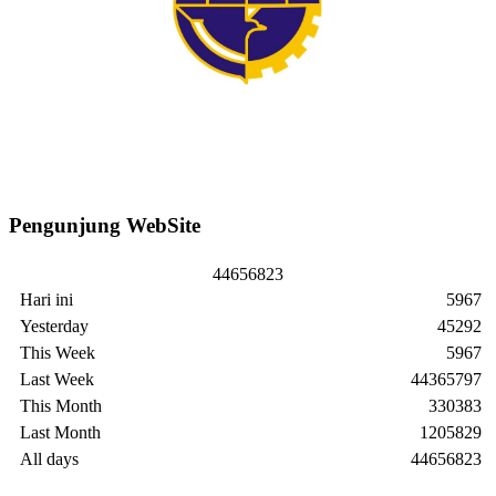
Pengunjung WebSite
4
4
6
5
6
8
2
3
Hari ini
5967
Yesterday
45292
This Week
5967
Last Week
44365797
This Month
330383
Last Month
1205829
All days
44656823