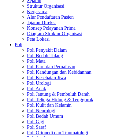
Sejarah
Struktur Organisasi
Kerjasama
Alur Pendaftaran Pasien
Jajaran Direksi
Konsep Pelayanan Prima
Diagram Struktur Organisasi
Peta Lokasi
Poli
Poli Penyakit Dalam
Poli Bedah Tulang
Poli Mata
Poli Paru dan Pernafasan
Poli Kandungan dan Kebidannan
Poli Kesehatan Jiwa
Poli Urologi
Poli Anak
Poli Jantung & Pembuluh Darah
Poli Telinga Hidung & Tenggorok
Poli Kulit dan Kelamin
Poli Neurologi
Poli Bedah Umum
Poli Gigi
Poli Saraf
Poli Ortopedi dan Traumatologi