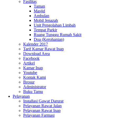
Fasilitas
Taman
Masjid
Ambulan
Mobil Jenazah
Unit Pengolahan Limbah
Tempat Parkir
Ruang Tunggu Rumah Sakit
Doa (Kerohanian)
Kalender 2017
Tarif Kamar Rawat Inap
Download Area
Facebook
Artikel
Kamar Inap
Youtube
Kontak Kami
Brosur
Administrator
Buku Tamu
Pelayanan
Installasi Gawat Darurat
Pelayanan Rawat Jalan
Pelayanan Rawat Inap
Pelayanan Farmasi