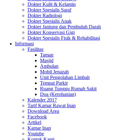
Dokter Kulit & Kelamin
Dokter Spesialis Saraf
Dokter Radiologi
Dokter Spesialis Anak
Dokter Jantung dan Pembuluh Darah
Dokter Konservasi Gigi
Dokter Spesialis Fisik & Rehabilitasi
Informasi
Fasilitas
Taman
Masjid
Ambulan
Mobil Jenazah
Unit Pengolahan Limbah
Tempat Parkir
Ruang Tunggu Rumah Sakit
Doa (Kerohanian)
Kalender 2017
Tarif Kamar Rawat Inap
Download Area
Facebook
Artikel
Kamar Inap
Youtube
Kontak Kami