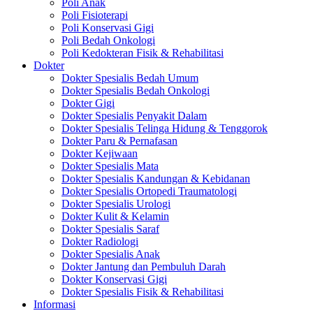
Poli Anak
Poli Fisioterapi
Poli Konservasi Gigi
Poli Bedah Onkologi
Poli Kedokteran Fisik & Rehabilitasi
Dokter
Dokter Spesialis Bedah Umum
Dokter Spesialis Bedah Onkologi
Dokter Gigi
Dokter Spesialis Penyakit Dalam
Dokter Spesialis Telinga Hidung & Tenggorok
Dokter Paru & Pernafasan
Dokter Kejiwaan
Dokter Spesialis Mata
Dokter Spesialis Kandungan & Kebidanan
Dokter Spesialis Ortopedi Traumatologi
Dokter Spesialis Urologi
Dokter Kulit & Kelamin
Dokter Spesialis Saraf
Dokter Radiologi
Dokter Spesialis Anak
Dokter Jantung dan Pembuluh Darah
Dokter Konservasi Gigi
Dokter Spesialis Fisik & Rehabilitasi
Informasi