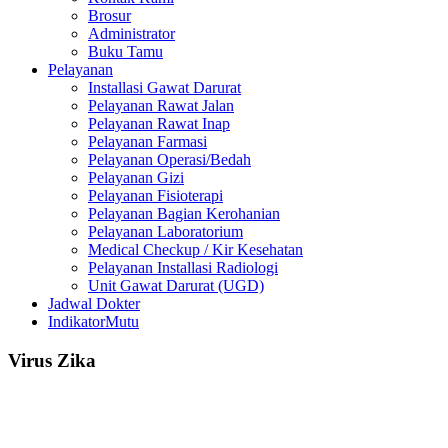
Brosur
Administrator
Buku Tamu
Pelayanan
Installasi Gawat Darurat
Pelayanan Rawat Jalan
Pelayanan Rawat Inap
Pelayanan Farmasi
Pelayanan Operasi/Bedah
Pelayanan Gizi
Pelayanan Fisioterapi
Pelayanan Bagian Kerohanian
Pelayanan Laboratorium
Medical Checkup / Kir Kesehatan
Pelayanan Installasi Radiologi
Unit Gawat Darurat (UGD)
Jadwal Dokter
IndikatorMutu
Virus Zika