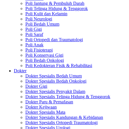
Poli Jantung & Pembuluh Darah
Poli Telinga Hidung & Tenggorok
Poli Kulit dan Kelamin
Poli Neurologi
Poli Bedah Umum
Poli Gigi
Poli Saraf
Poli Ortopedi dan Traumatologi
Poli Anak
Poli Fisioterapi
Poli Konservasi Gigi
Poli Bedah Onkologi
Poli Kedokteran Fisik & Rehabilitasi
Dokter
Dokter Spesialis Bedah Umum
Dokter Spesialis Bedah Onkologi
Dokter Gigi
Dokter Spesialis Penyakit Dalam
Dokter Spesialis Telinga Hidung & Tenggorok
Dokter Paru & Pernafasan
Dokter Kejiwaan
Dokter Spesialis Mata
Dokter Spesialis Kandungan & Kebidanan
Dokter Spesialis Ortopedi Traumatologi
Dokter Spesialis Urologi