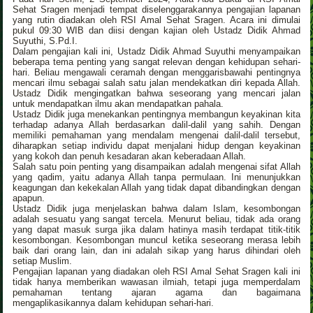
Sehat Sragen menjadi tempat diselenggarakannya pengajian lapanan
yang rutin diadakan oleh RSI Amal Sehat Sragen. Acara ini dimulai
pukul 09:30 WIB dan diisi dengan kajian oleh Ustadz Didik Ahmad
Suyuthi, S.Pd.I.
Dalam pengajian kali ini, Ustadz Didik Ahmad Suyuthi menyampaikan
beberapa tema penting yang sangat relevan dengan kehidupan sehari-
hari. Beliau mengawali ceramah dengan menggarisbawahi pentingnya
mencari ilmu sebagai salah satu jalan mendekatkan diri kepada Allah.
Ustadz Didik mengingatkan bahwa seseorang yang mencari jalan
untuk mendapatkan ilmu akan mendapatkan pahala.
Ustadz Didik juga menekankan pentingnya membangun keyakinan kita
terhadap adanya Allah berdasarkan dalil-dalil yang sahih. Dengan
memiliki pemahaman yang mendalam mengenai dalil-dalil tersebut,
diharapkan setiap individu dapat menjalani hidup dengan keyakinan
yang kokoh dan penuh kesadaran akan keberadaan Allah.
Salah satu poin penting yang disampaikan adalah mengenai sifat Allah
yang qadim, yaitu adanya Allah tanpa permulaan. Ini menunjukkan
keagungan dan kekekalan Allah yang tidak dapat dibandingkan dengan
apapun.
Ustadz Didik juga menjelaskan bahwa dalam Islam, kesombongan
adalah sesuatu yang sangat tercela. Menurut beliau, tidak ada orang
yang dapat masuk surga jika dalam hatinya masih terdapat titik-titik
kesombongan. Kesombongan muncul ketika seseorang merasa lebih
baik dari orang lain, dan ini adalah sikap yang harus dihindari oleh
setiap Muslim.
Pengajian lapanan yang diadakan oleh RSI Amal Sehat Sragen kali ini
tidak hanya memberikan wawasan ilmiah, tetapi juga memperdalam
pemahaman tentang ajaran agama dan bagaimana
mengaplikasikannya dalam kehidupan sehari-hari.