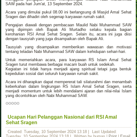
SAW pada hari Jum'at, 13 September 2024.
Acara yang dimulai pukul 08.00 ini berlangsung di Masjid Amal Sehat
Sragen dan dihadiri oleh segenap karyawan rumah sakit.
Pengajian diawali dengan pembacaan Maulid Nabi Muhammad SAW
yang dipimpin oleh Bapak Ali Murtadho selaku kepala bagian
kerohanian RSI Amal Sehat Sragen. Selain itu, acara ini juga diisi
dengan tausyiah yang juga disampaikan oleh Bapak Ali.
Tausyiah yang disampaikan memberikan wawasan dan motivasi
tentang teladan Nabi Muhammad SAW dalam kehidupan sehari-hari.
Untuk memeriahkan acara, para karyawan RS Islam Amal Sehat
Sragen turut membawa berbagai macam buah untuk sedekah.
Kegiatan ini tidak hanya menjadi ajang spiritual tetapi juga bentuk
kepedulian sosial dari seluruh karyawan rumah sakit.
Acara ini diharapkan dapat mempererat tali silaturahmi dan menambah
keberkahan dalam lingkungan RS Islam Amal Sehat Sragen, serta
menjadi momentum untuk lebih mendalami ajaran dan nilai-nilai Islam
yang dicontohkan oleh Nabi Muhammad SAW.
Ucapan Hari Pelanggan Nasional dari RSI Amal
Sehat Sragen
Created: Tuesday, 10 September 2024 13:18
|
Last Updated:
Tuesday, 10 September 2024 13:18
|
Written by humas
|
Print
|
Email