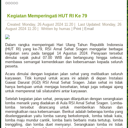
Kegiatan Memperingati HUT RI Ke 79
Created: Monday, 26 August 2024 11:20
|
Last Updated: Monday, 26
August 2024 11:20
|
Written by humas
|
Print
|
Email
Dalam rangka memperingati Hari Ulang Tahun Republik Indonesia
(HUT RI) yang ke-79, RSI Amal Sehat Sragen menggelar berbagai
kegiatan seru pada tanggal 14 Agustus 2024. Perayaan tersebut
dimulai sejak pukul 07.00 WIB dan berlangsung hingga selesai,
membawa semangat kemerdekaan dan kebersamaan kepada seluruh
peserta.
Acara dimulai dengan kegiatan jalan sehat yang melibatkan seluruh
karyawan. Titik kumpul untuk acara ini adalah di depan Instalasi
Gawat Darurat (IGD) RSI Amal Sehat Sragen. Jalan sehat ini tidak
hanya bertujuan untuk menjaga kesehatan, tetapi juga sebagai ajang
untuk mempererat tali silaturahmi antar karyawan.
Setelah kegiatan jalan sehat, perayaan dilanjutkan dengan serangkaian
lomba menarik yang diadakan di Aula RSI Amal Sehat Sragen. Lomba-
lomba tersebut dirancang untuk memberikan hiburan dan
meningkatkan rasa kebersamaan. Berikut adalah beberapa lomba yang
diselenggarakan yaitu lomba sarung berkelompok, lomba tebak kata,
lomba maju mundur cantik, lomba baris berbaris mata tertutup, lomba
trenggiling, dan lomba duet menyanyi. Serangkaian lomba ini tidak