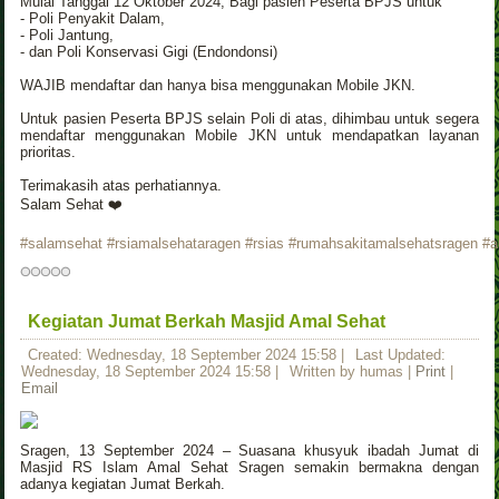
Mulai Tanggal 12 Oktober 2024, Bagi pasien Peserta BPJS untuk
- Poli Penyakit Dalam,
- Poli Jantung,
- dan Poli Konservasi Gigi (Endondonsi)
WAJIB mendaftar dan hanya bisa menggunakan Mobile JKN.
Untuk pasien Peserta BPJS selain Poli di atas, dihimbau untuk segera
mendaftar menggunakan Mobile JKN untuk mendapatkan layanan
prioritas.
Terimakasih atas perhatiannya.
Salam Sehat ❤️
#salamsehat
#rsiamalsehataragen
#rsias
#rumahsakitamalsehatsragen
#a
Kegiatan Jumat Berkah Masjid Amal Sehat
Created: Wednesday, 18 September 2024 15:58
|
Last Updated:
Wednesday, 18 September 2024 15:58
|
Written by humas
|
Print
|
Email
Sragen, 13 September 2024 – Suasana khusyuk ibadah Jumat di
Masjid RS Islam Amal Sehat Sragen semakin bermakna dengan
adanya kegiatan Jumat Berkah.