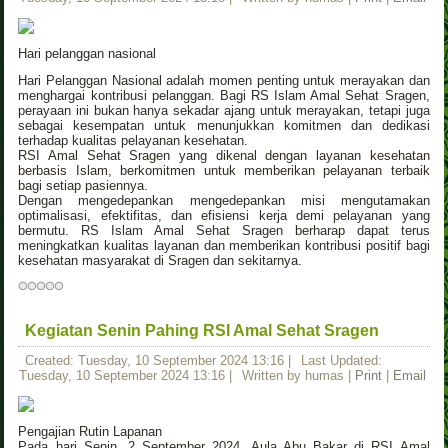
Hari pelanggan nasional
Hari Pelanggan Nasional adalah momen penting untuk merayakan dan
menghargai kontribusi pelanggan. Bagi RS Islam Amal Sehat Sragen,
perayaan ini bukan hanya sekadar ajang untuk merayakan, tetapi juga
sebagai kesempatan untuk menunjukkan komitmen dan dedikasi
terhadap kualitas pelayanan kesehatan.
RSI Amal Sehat Sragen yang dikenal dengan layanan kesehatan
berbasis Islam, berkomitmen untuk memberikan pelayanan terbaik
bagi setiap pasiennya.
Dengan mengedepankan mengedepankan misi mengutamakan
optimalisasi, efektifitas, dan efisiensi kerja demi pelayanan yang
bermutu. RS Islam Amal Sehat Sragen berharap dapat terus
meningkatkan kualitas layanan dan memberikan kontribusi positif bagi
kesehatan masyarakat di Sragen dan sekitarnya.
Kegiatan Senin Pahing RSI Amal Sehat Sragen
Created: Tuesday, 10 September 2024 13:16
|
Last Updated:
Tuesday, 10 September 2024 13:16
|
Written by humas
|
Print
|
Email
Pengajian Rutin Lapanan
Pada hari Senin, 2 September 2024, Aula Abu Bakar di RSI Amal