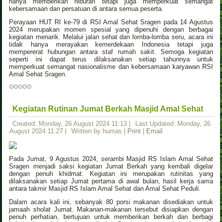
hanya memberikan hiburan tetapi juga memperkuat semangat
kebersamaan dan persatuan di antara semua peserta.
Perayaan HUT RI ke-79 di RSI Amal Sehat Sragen pada 14 Agustus
2024 merupakan momen spesial yang dipenuhi dengan berbagai
kegiatan menarik. Melalui jalan sehat dan lomba-lomba seru, acara ini
tidak hanya merayakan kemerdekaan Indonesia tetapi juga
mempererat hubungan antara staf rumah sakit. Semoga kegiatan
seperti ini dapat terus dilaksanakan setiap tahunnya untuk
memperkuat semangat nasionalisme dan kebersamaan karyawan RSI
Amal Sehat Sragen.
Kegiatan Rutinan Jumat Berkah Masjid Amal Sehat
Created: Monday, 26 August 2024 11:13
|
Last Updated: Monday, 26
August 2024 11:27
|
Written by humas
|
Print
|
Email
Pada Jumat, 9 Agustus 2024, serambi Masjid RS Islam Amal Sehat
Sragen menjadi saksi kegiatan Jumat Berkah yang kembali digelar
dengan penuh khidmat. Kegiatan ini merupakan rutinitas yang
dilaksanakan setiap Jumat pertama di awal bulan, hasil kerja sama
antara takmir Masjid RS Islam Amal Sehat dan Amal Sehat Peduli.
Dalam acara kali ini, sebanyak 80 porsi makanan disediakan untuk
jamaah sholat Jumat. Makanan-makanan tersebut disiapkan dengan
penuh perhatian, bertujuan untuk memberikan berkah dan berbagi