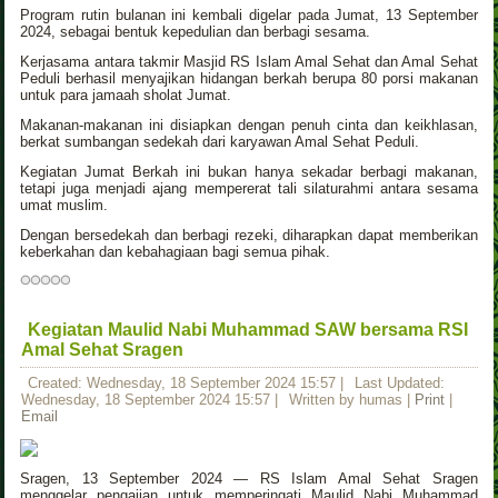
Program rutin bulanan ini kembali digelar pada Jumat, 13 September
2024, sebagai bentuk kepedulian dan berbagi sesama.
Kerjasama antara takmir Masjid RS Islam Amal Sehat dan Amal Sehat
Peduli berhasil menyajikan hidangan berkah berupa 80 porsi makanan
untuk para jamaah sholat Jumat.
Makanan-makanan ini disiapkan dengan penuh cinta dan keikhlasan,
berkat sumbangan sedekah dari karyawan Amal Sehat Peduli.
Kegiatan Jumat Berkah ini bukan hanya sekadar berbagi makanan,
tetapi juga menjadi ajang mempererat tali silaturahmi antara sesama
umat muslim.
Dengan bersedekah dan berbagi rezeki, diharapkan dapat memberikan
keberkahan dan kebahagiaan bagi semua pihak.
Kegiatan Maulid Nabi Muhammad SAW bersama RSI
Amal Sehat Sragen
Created: Wednesday, 18 September 2024 15:57
|
Last Updated:
Wednesday, 18 September 2024 15:57
|
Written by humas
|
Print
|
Email
Sragen, 13 September 2024 — RS Islam Amal Sehat Sragen
menggelar pengajian untuk memperingati Maulid Nabi Muhammad